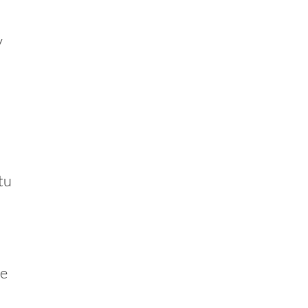
y
tu
ue