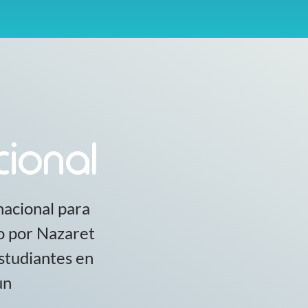
cional
nacional para
o por Nazaret
studiantes en
un